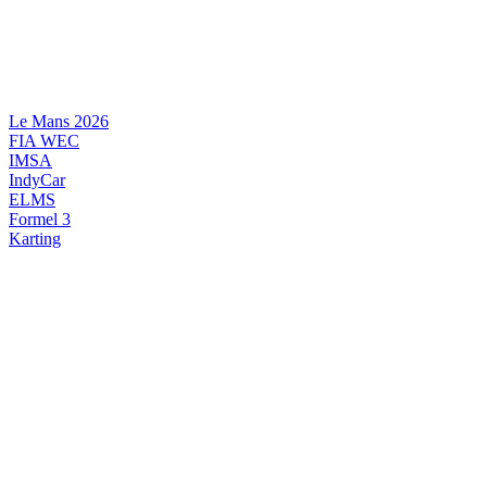
Videre
til
indhold
Le Mans 2026
FIA WEC
IMSA
IndyCar
ELMS
Formel 3
Karting
DANSK MOTORSPORT
INTERNATIONAL MOTORSPORT
ARTIKELSERIER