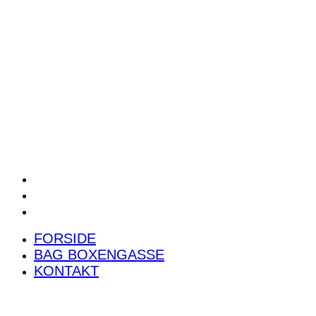
POWER RANKING
PODCAST
PRESSEMEDDELELSER
BILTEST
FORSIDE
BAG BOXENGASSE
KONTAKT
FORSIDE
BAG BOXENGASSE
KONTAKT