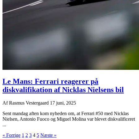
Le Mans: Ferrari reagerer på
diskvalifikation af Nicklas Nielsens bil
Af
Rasmus Vestergaard
17 juni, 2025
Sent mandag aften kom nyheden om, at Ferrari #50 med Nicklas
Nielsen, Antonio Fuoco og Miguel Molina var blevet diskvalificeret
...
« Forrige
1
2
3
4
5
Næste »