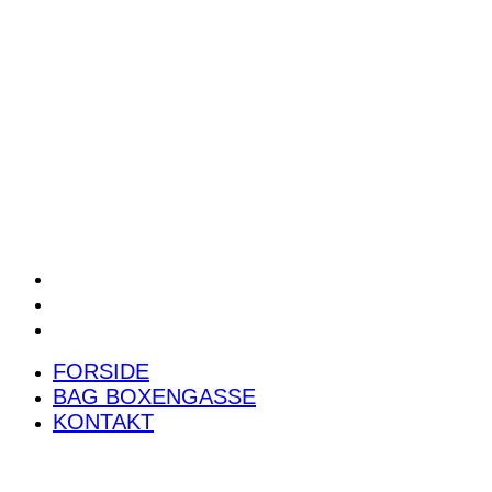
POWER RANKING
PODCAST
PRESSEMEDDELELSER
BILTEST
FORSIDE
BAG BOXENGASSE
KONTAKT
FORSIDE
BAG BOXENGASSE
KONTAKT