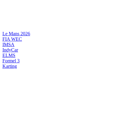
Videre
til
indhold
Le Mans 2026
FIA WEC
IMSA
IndyCar
ELMS
Formel 3
Karting
DANSK MOTORSPORT
INTERNATIONAL MOTORSPORT
ARTIKELSERIER