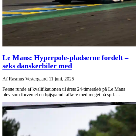
Le Mans: Hyperpole-pladserne fordelt –
seks danskerbiler med
Af
Rasmus Vestergaard
11 juni, 2025
Første runde af kvalifikationen til årets 24-timersløb på Le Mans
blev som forventet en højspændt affære med meget på spil. ...